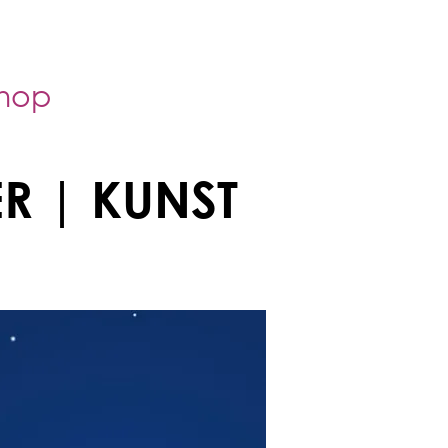
hop
R | KUNST